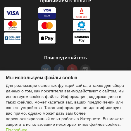
Принимаем к оплате
Присоединяйтесь
Мы используем файлы cookie.
Для реализации основных функций сайта, а также для сбора
данных о том, как посетители взаимодействуют с сайтом, мы
Создание сайта Аrtes
используем cookies-файлы. Информация, содержащаяся в
ООО «ДримМаркет» УНП 192463346 Адрес: 220002, РБ, г.Минск, ул.
таких файлах, может касаться вас, ваших предпочтений или
Кропоткина, д.44, корп.2, пом.007
вашего устройства. Такая информация не идентифицирует
Свидетельство о государственной регистрации № 192463346 от 14.07.2023 выдано
вас прямо, однако может дать вам более
Минским горисполкомом
Интернет-магазин
CAMOKAT.BY
зарегистрирован в Торговом реестре РБ
персонализированный опыт работы в Интернете. Вы можете
№293140 от 09.11.2015
запретить использование некоторых типов файлов cookies.
Режим работы 11:00-20:00 Телефон: +375 (33) 3-635-635 e-mail:
Подробнее