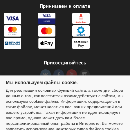
Принимаем к оплате
Присоединяйтесь
Мы используем файлы cookie.
Для реализации основных функций сайта, а также для сбора
данных о том, как посетители взаимодействуют с сайтом, мы
Создание сайта Аrtes
используем cookies-файлы. Информация, содержащаяся в
ООО «ДримМаркет» УНП 192463346 Адрес: 220002, РБ, г.Минск, ул.
таких файлах, может касаться вас, ваших предпочтений или
Кропоткина, д.44, корп.2, пом.007
вашего устройства. Такая информация не идентифицирует
Свидетельство о государственной регистрации № 192463346 от 14.07.2023 выдано
вас прямо, однако может дать вам более
Минским горисполкомом
Интернет-магазин
CAMOKAT.BY
зарегистрирован в Торговом реестре РБ
персонализированный опыт работы в Интернете. Вы можете
№293140 от 09.11.2015
запретить использование некоторых типов файлов cookies.